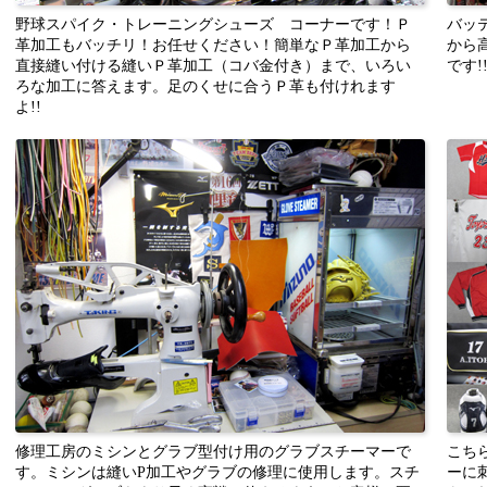
野球スパイク・トレーニングシューズ コーナーです！Ｐ
バッ
革加工もバッチリ！お任せください！簡単なＰ革加工から
から
直接縫い付ける縫いＰ革加工（コバ金付き）まで、いろい
です!
ろな加工に答えます。足のくせに合うＰ革も付けれます
よ!!
修理工房のミシンとグラブ型付け用のグラブスチーマーで
こち
す。ミシンは縫いP加工やグラブの修理に使用します。スチ
ーに