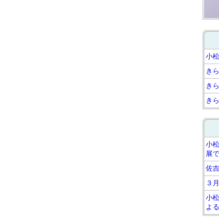
小
き
き
き
小
展
佐
３
小
よ